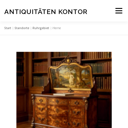
Zum
Inhalt
ANTIQUITÄTEN KONTOR
Menü
springen
Start
»
Standorte
»
Ruhrgebiet
»
Herne
STARTSEITE
ANKAUF
SERVICE & BEWERTUNGEN
STANDORTE
KONTAKT