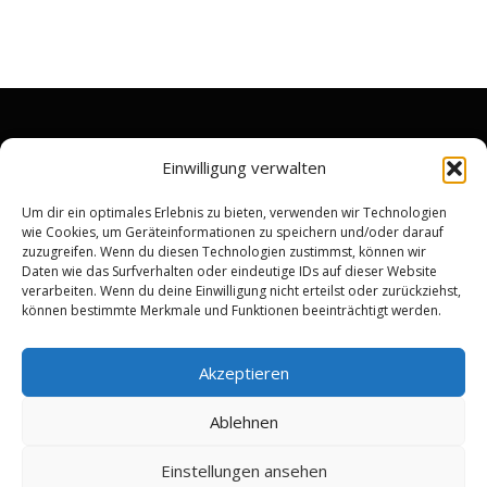
RECHTLICHES
Einwilligung verwalten
Impressum
Um dir ein optimales Erlebnis zu bieten, verwenden wir Technologien
wie Cookies, um Geräteinformationen zu speichern und/oder darauf
Datenschutzerklärung
zuzugreifen. Wenn du diesen Technologien zustimmst, können wir
Widerrufsrecht & Rückgabebedingungen
Daten wie das Surfverhalten oder eindeutige IDs auf dieser Website
verarbeiten. Wenn du deine Einwilligung nicht erteilst oder zurückziehst,
Allgemeine Geschäftsbedingungen
können bestimmte Merkmale und Funktionen beeinträchtigt werden.
Kundenbewertung
Akzeptieren
Ablehnen
Einstellungen ansehen
Copyright © 2026 Antiquitäten Kontor
–
OnePress
Theme von