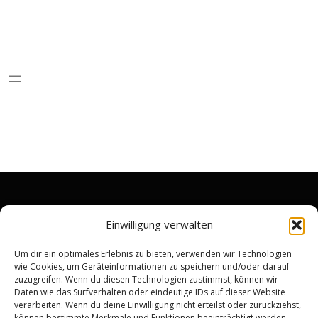
RECHTLICHES
Einwilligung verwalten
Impressum
Um dir ein optimales Erlebnis zu bieten, verwenden wir Technologien
wie Cookies, um Geräteinformationen zu speichern und/oder darauf
Datenschutzerklärung
zuzugreifen. Wenn du diesen Technologien zustimmst, können wir
Widerrufsrecht & Rückgabebedingungen
Daten wie das Surfverhalten oder eindeutige IDs auf dieser Website
verarbeiten. Wenn du deine Einwilligung nicht erteilst oder zurückziehst,
Allgemeine Geschäftsbedingungen
können bestimmte Merkmale und Funktionen beeinträchtigt werden.