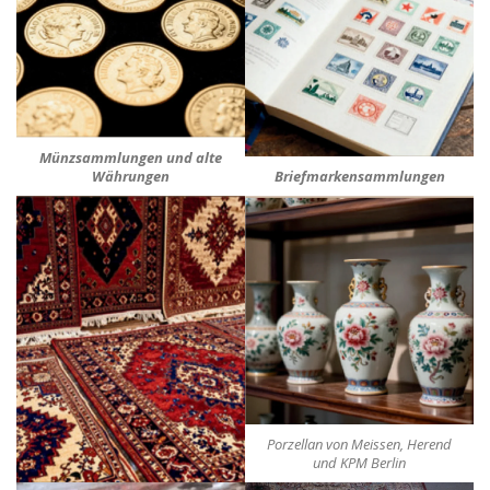
Münzsammlungen und alte
Währungen
Briefmarkensammlungen
Porzellan von Meissen, Herend
und KPM Berlin