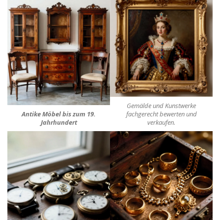
Gemälde und Kunstwerke
Antike Möbel bis zum 19.
fachgerecht bewerten und
Jahrhundert
verkaufen.