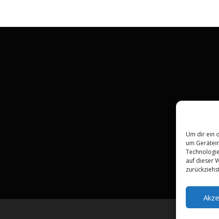
Um dir ein 
um Gerätein
Technologie
auf dieser W
zurückziehs
Akze