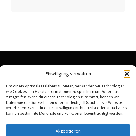
RECHTLICHES
Einwilligung verwalten
Impressum
Um dir ein optimales Erlebnis zu bieten, verwenden wir Technologien
wie Cookies, um Geräteinformationen zu speichern und/oder darauf
Datenschutzerklärung
zuzugreifen. Wenn du diesen Technologien zustimmst, können wir
Widerrufsrecht & Rückgabebedingungen
Daten wie das Surfverhalten oder eindeutige IDs auf dieser Website
verarbeiten. Wenn du deine Einwilligung nicht erteilst oder zurückziehst,
Allgemeine Geschäftsbedingungen
können bestimmte Merkmale und Funktionen beeinträchtigt werden.
Kundenbewertung
Akzeptieren