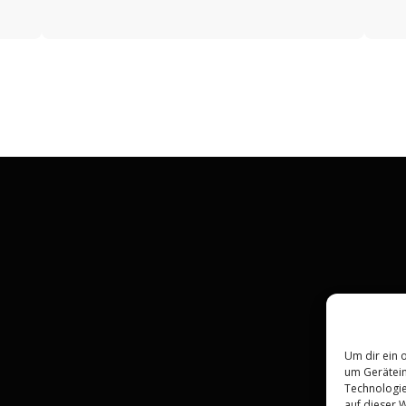
Um dir ein 
um Gerätein
Technologie
auf dieser W