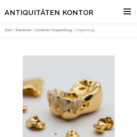
Zum
Inhalt
ANTIQUITÄTEN KONTOR
Menü
springen
Start
»
Standorte
»
Landkreis Cloppenburg
»
Cloppenburg
STARTSEITE
ANKAUF
SERVICE & BEWERTUNGEN
STANDORTE
KONTAKT