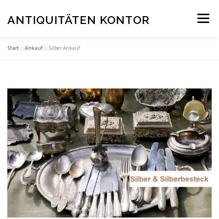
Zum
Inhalt
ANTIQUITÄTEN KONTOR
Menü
springen
Start
»
Ankauf
»
Silber Ankauf
STARTSEITE
ANKAUF
SERVICE & BEWERTUNGEN
STANDORTE
KONTAKT