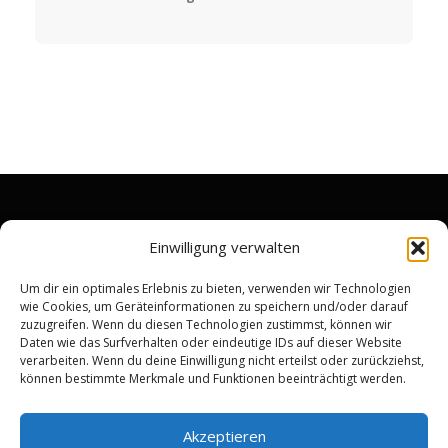
RECHTLICHES
Einwilligung verwalten
Impressum
Um dir ein optimales Erlebnis zu bieten, verwenden wir Technologien
wie Cookies, um Geräteinformationen zu speichern und/oder darauf
Datenschutzerklärung
zuzugreifen. Wenn du diesen Technologien zustimmst, können wir
Widerrufsrecht & Rückgabebedingungen
Daten wie das Surfverhalten oder eindeutige IDs auf dieser Website
verarbeiten. Wenn du deine Einwilligung nicht erteilst oder zurückziehst,
Allgemeine Geschäftsbedingungen
können bestimmte Merkmale und Funktionen beeinträchtigt werden.
Kundenbewertung
Akzeptieren