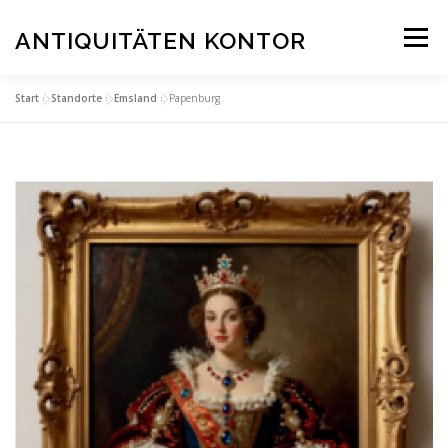
Zum
Inhalt
ANTIQUITÄTEN KONTOR
Menü
springen
Start
»
Standorte
»
Emsland
»
Papenburg
STARTSEITE
ANKAUF
SERVICE & BEWERTUNGEN
STANDORTE
KONTAKT