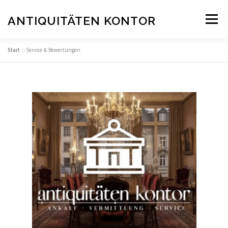
Zum
Inhalt
ANTIQUITÄTEN KONTOR
Menü
springen
Start
»
Service & Bewertungen
STARTSEITE
ANKAUF
SERVICE & BEWERTUNGEN
STANDORTE
KONTAKT